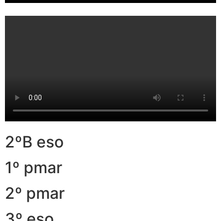
2ºB eso
1º pmar
2º pmar
3º eso