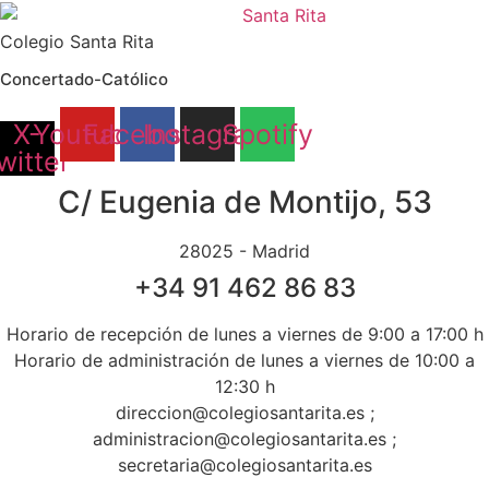
Ir
al
Colegio Santa Rita
contenido
Concertado-Católico
X-
Youtube
Facebook
Instagram
Spotify
witter
C/ Eugenia de Montijo, 53
28025 - Madrid
+34 91 462 86 83
Horario de recepción de lunes a viernes de 9:00 a 17:00 h
Horario de administración de lunes a viernes de 10:00 a
12:30 h
direccion@colegiosantarita.es ;
administracion@colegiosantarita.es ;
secretaria@colegiosantarita.es