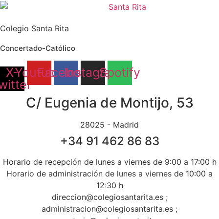
Ir
al
Colegio Santa Rita
contenido
Concertado-Católico
X-
Youtube
Facebook
Instagram
Spotify
witter
C/ Eugenia de Montijo, 53
28025 - Madrid
+34 91 462 86 83
Horario de recepción de lunes a viernes de 9:00 a 17:00 h
Horario de administración de lunes a viernes de 10:00 a
12:30 h
direccion@colegiosantarita.es ;
administracion@colegiosantarita.es ;