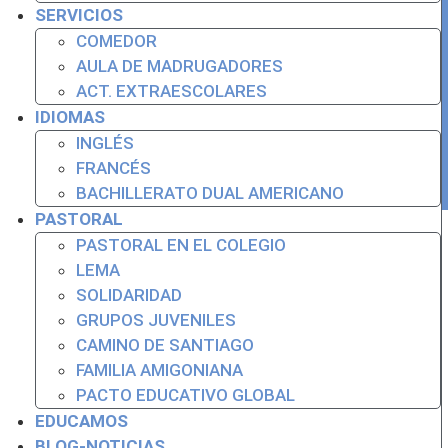
SERVICIOS
COMEDOR
AULA DE MADRUGADORES
ACT. EXTRAESCOLARES
IDIOMAS
INGLÉS
© Colegio Santa Rita. C/ Eugenia de Montijo 53, 28025
FRANCÉS
Madrid. Tel. +34 91 462 86 83
BACHILLERATO DUAL AMERICANO
PASTORAL
PASTORAL EN EL COLEGIO
LEMA
SOLIDARIDAD
GRUPOS JUVENILES
CAMINO DE SANTIAGO
FAMILIA AMIGONIANA
PACTO EDUCATIVO GLOBAL
EDUCAMOS
BLOG-NOTICIAS