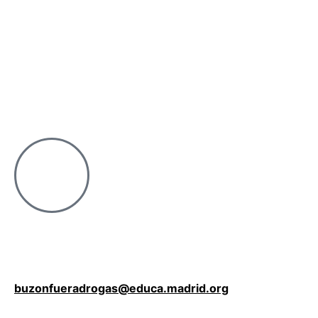
buzonfueradrogas@educa.madrid.org