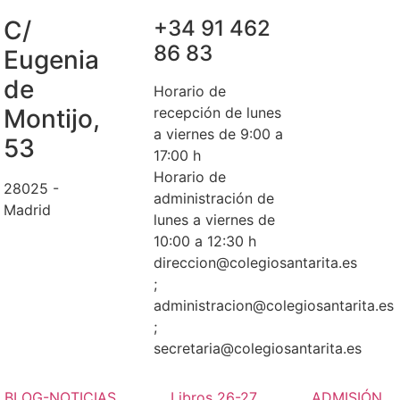
C/
+34 91 462
86 83
Eugenia
de
Horario de
Montijo,
recepción de lunes
a viernes de 9:00 a
53
17:00 h
Horario de
28025 -
administración de
Madrid
lunes a viernes de
10:00 a 12:30 h
direccion@colegiosantarita.es
;
administracion@colegiosantarita.es
;
secretaria@colegiosantarita.es
BLOG-NOTICIAS
Libros 26-27
ADMISIÓN