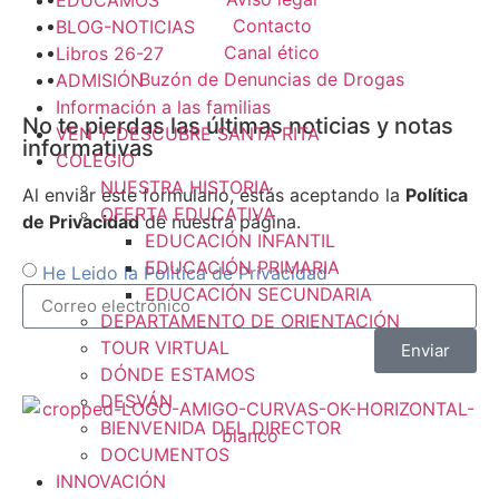
Contacto
BLOG-NOTICIAS
Canal ético
Libros 26-27
Buzón de Denuncias de Drogas
ADMISIÓN
Información a las familias
No te pierdas las últimas noticias y notas
VEN Y DESCUBRE SANTA RITA
informativas
COLEGIO
NUESTRA HISTORIA
Al enviar este formulario, estás aceptando la
Política
OFERTA EDUCATIVA
de Privacidad
de nuestra página.
EDUCACIÓN INFANTIL
EDUCACIÓN PRIMARIA
He Leido la Politica de Privacidad
EDUCACIÓN SECUNDARIA
DEPARTAMENTO DE ORIENTACIÓN
TOUR VIRTUAL
Enviar
DÓNDE ESTAMOS
DESVÁN
BIENVENIDA DEL DIRECTOR
DOCUMENTOS
INNOVACIÓN