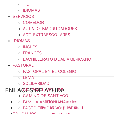
TIC
IDIOMAS
SERVICIOS
COMEDOR
AULA DE MADRUGADORES
ACT. EXTRAESCOLARES
IDIOMAS
INGLÉS
FRANCÉS
BACHILLERATO DUAL AMERICANO
PASTORAL
PASTORAL EN EL COLEGIO
LEMA
SOLIDARIDAD
ENLACES DE AYUDA
GRUPOS JUVENILES
CAMINO DE SANTIAGO
Uso de cookies
FAMILIA AMIGONIANA
Política de privacidad
PACTO EDUCATIVO GLOBAL
Aviso legal
EDUCAMOS