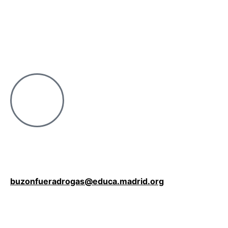
buzonfueradrogas@educa.madrid.org