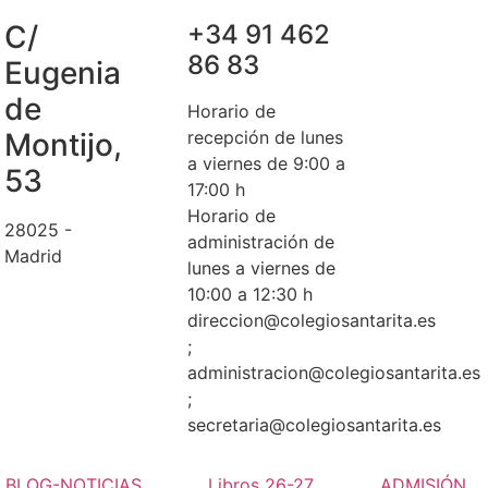
C/
+34 91 462
86 83
Eugenia
de
Horario de
Montijo,
recepción de lunes
a viernes de 9:00 a
53
17:00 h
Horario de
28025 -
administración de
Madrid
lunes a viernes de
10:00 a 12:30 h
direccion@colegiosantarita.es
;
administracion@colegiosantarita.es
;
secretaria@colegiosantarita.es
BLOG-NOTICIAS
Libros 26-27
ADMISIÓN