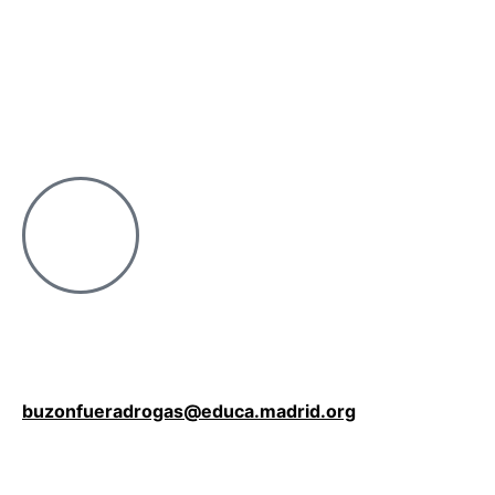
buzonfueradrogas@educa.madrid.org