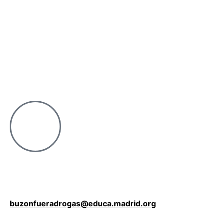
buzonfueradrogas@educa.madrid.org