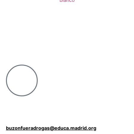
buzonfueradrogas@educa.madrid.org