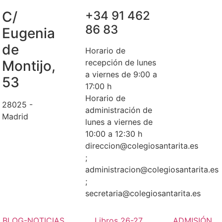
C/
+34 91 462
86 83
Eugenia
de
Horario de
Montijo,
recepción de lunes
a viernes de 9:00 a
53
17:00 h
Horario de
28025 -
administración de
Madrid
lunes a viernes de
10:00 a 12:30 h
direccion@colegiosantarita.es
;
administracion@colegiosantarita.es
;
secretaria@colegiosantarita.es
BLOG-NOTICIAS
Libros 26-27
ADMISIÓN