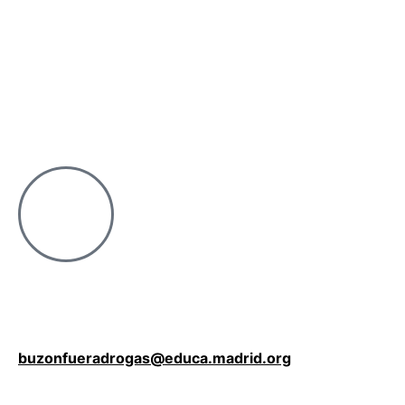
buzonfueradrogas@educa.madrid.org