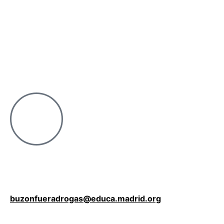
buzonfueradrogas@educa.madrid.org