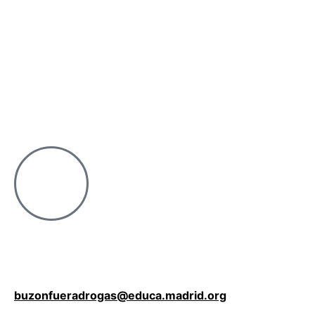
buzonfueradrogas@educa.madrid.org