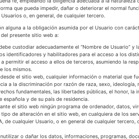
ena fe, empleando la diligencia adecuada a la naturaleza d
r forma que pueda impedir, dañar o deteriorar el normal fu
 Usuarios o, en general, de cualquier tercero.
cción alguna a la obligación asumida por el Usuario con car
n del presente sitio web a:
io debe custodiar adecuadamente el “Nombre de Usuario” y la
dentificadores y habilitadores para el acceso a los distin
 permitir el acceso a ellos de terceros, asumiendo la resp
de los mismos.
 desde el sitio web, cualquier información o material que fu
cia a la discriminación por razón de raza, sexo, ideología, 
rechos fundamentales, las libertades públicas, el honor, la 
e española y de su país de residencia.
ante el sitio web ningún programa de ordenador, datos, vir
ipo de alteración en el sitio web, en cualquiera de los serv
 de cualquier Usuario, o en general de cualquier tercero,
o, inutilizar o dañar los datos, informaciones, programas, do