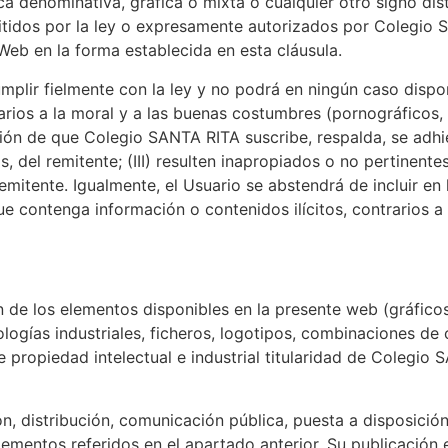
rca denominativa, gráfica o mixta o cualquier otro signo di
itidos por la ley o expresamente autorizados por Colegio 
Web en la forma establecida en esta cláusula.
mplir fielmente con la ley y no podrá en ningún caso disp
rarios a la moral y a las buenas costumbres (pornográficos, vi
ción de que Colegio SANTA RITA suscribe, respalda, se adhi
as, del remitente; (III) resulten inapropiados o no pertinente
mitente. Igualmente, el Usuario se abstendrá de incluir en
que contenga información o contenidos ilícitos, contrarios
n de los elementos disponibles en la presente web (gráficos
logías industriales, ficheros, logotipos, combinaciones de 
 propiedad intelectual e industrial titularidad de Colegio
n, distribución, comunicación pública, puesta a disposición 
elementos referidos en el apartado anterior. Su publicació