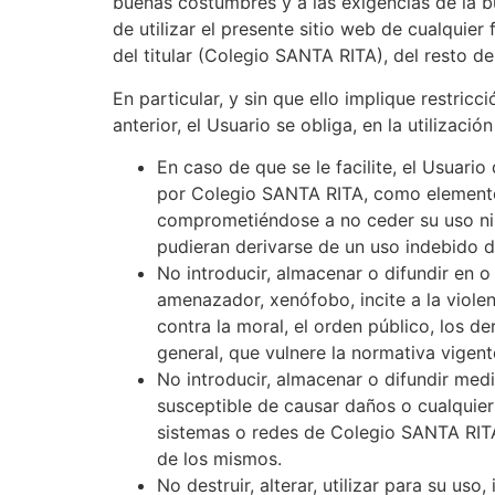
buenas costumbres y a las exigencias de la bu
de utilizar el presente sitio web de cualquie
del titular (Colegio SANTA RITA), del resto de
En particular, y sin que ello implique restri
anterior, el Usuario se obliga, en la utilizació
En caso de que se le facilite, el Usuar
por Colegio SANTA RITA, como elementos i
comprometiéndose a no ceder su uso ni a
pudieran derivarse de un uso indebido 
No introducir, almacenar o difundir en o
amenazador, xenófobo, incite a la violen
contra la moral, el orden público, los de
general, que vulnere la normativa vigent
No introducir, almacenar o difundir medi
susceptible de causar daños o cualquier t
sistemas o redes de Colegio SANTA RITA,
de los mismos.
No destruir, alterar, utilizar para su us