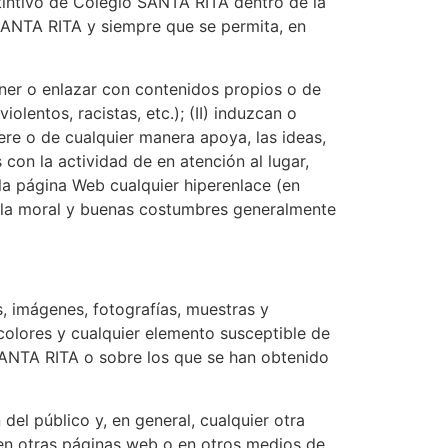
stintivo de Colegio SANTA RITA dentro de la
SANTA RITA y siempre que se permita, en
oner o enlazar con contenidos propios o de
olentos, racistas, etc.); (II) induzcan o
ere o de cualquier manera apoya, las ideas,
s con la actividad de en atención al lugar,
 la página Web cualquier hiperenlace (en
 a la moral y buenas costumbres generalmente
, imágenes, fotografías, muestras y
colores y cualquier elemento susceptible de
 SANTA RITA o sobre los que se han obtenido
del público y, en general, cualquier otra
n en otras páginas web o en otros medios de