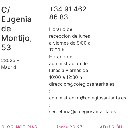
C/
+34 91 462
86 83
Eugenia
de
Horario de
Montijo,
recepción de lunes
a viernes de 9:00 a
53
17:00 h
Horario de
28025 -
administración de
Madrid
lunes a viernes de
10:00 a 12:30 h
direccion@colegiosantarita.es
;
administracion@colegiosantarita.es
;
secretaria@colegiosantarita.es
BLOG-NOTICIAS
Libros 26-27
ADMISIÓN