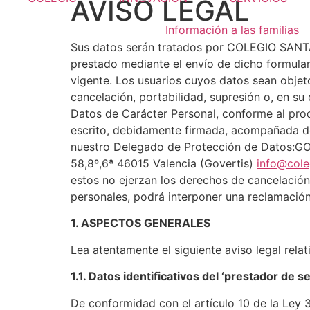
AVISO LEGAL
Información a las familias
Sus datos serán tratados por COLEGIO SANTA 
prestado mediante el envío de dicho formulari
vigente. Los usuarios cuyos datos sean objeto
cancelación, portabilidad, supresión o, en s
Datos de Carácter Personal, conforme al pro
escrito, debidamente firmada, acompañada d
nuestro Delegado de Protección de Datos:GO
58,8º,6ª 46015 Valencia (Govertis)
info@cole
estos no ejerzan los derechos de cancelación
personales, podrá interponer una reclamació
1. ASPECTOS GENERALES
Lea atentamente el siguiente aviso legal relat
1.1. Datos identificativos del ‘prestador de s
De conformidad con el artículo 10 de la Ley 