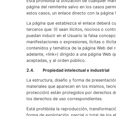
Está prohibida la utilización de cualquier ma
página del remitente salvo en los casos perm
estos casos, un enlace directo con la página 
La página que establezca el enlace deberá cu
terceros que: (I) sean ilícitos, nocivos o cont
puedan inducir en el Usuario la falsa concep
manifestaciones o expresiones, lícitas o ilícit
contenidos y temática de la página Web del re
adelante, «link») dirigido a una página Web 
aceptadas, y al orden público.
2.4. Propiedad intelectual e industrial
La estructura, diseño y forma de presentació
materiales que aparecen en los mismos, tecno
protección) están protegidos por derechos de
los derechos de uso correspondientes.
Está prohibida la reproducción, transformació
forma de explotación, parcial o total de los 