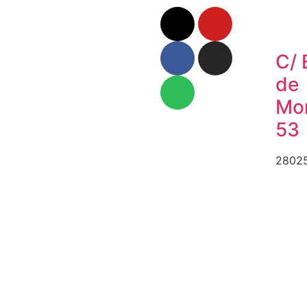
C/ 
de
Mon
53
28025