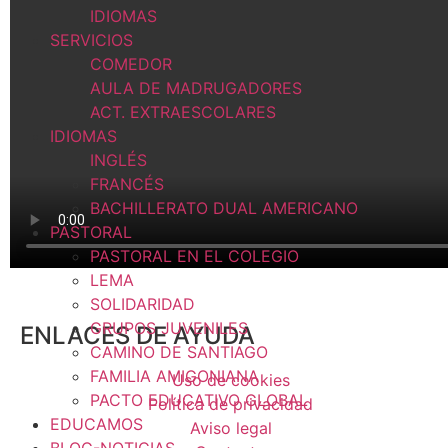
IDIOMAS
SERVICIOS
COMEDOR
AULA DE MADRUGADORES
ACT. EXTRAESCOLARES
IDIOMAS
INGLÉS
FRANCÉS
BACHILLERATO DUAL AMERICANO
PASTORAL
PASTORAL EN EL COLEGIO
LEMA
SOLIDARIDAD
GRUPOS JUVENILES
ENLACES DE AYUDA
CAMINO DE SANTIAGO
FAMILIA AMIGONIANA
Uso de cookies
PACTO EDUCATIVO GLOBAL
Política de privacidad
EDUCAMOS
Aviso legal