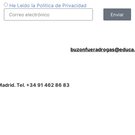
He Leido la Politica de Privacidad
Enviar
buzonfueradrogas@educa.
Madrid. Tel. +34 91 462 86 83