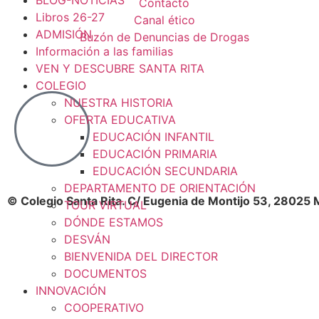
BLOG-NOTICIAS
Contacto
Libros 26-27
Canal ético
ADMISIÓN
Buzón de Denuncias de Drogas
Información a las familias
VEN Y DESCUBRE SANTA RITA
COLEGIO
NUESTRA HISTORIA
OFERTA EDUCATIVA
EDUCACIÓN INFANTIL
EDUCACIÓN PRIMARIA
EDUCACIÓN SECUNDARIA
DEPARTAMENTO DE ORIENTACIÓN
© Colegio Santa Rita. C/ Eugenia de Montijo 53, 28025 
TOUR VIRTUAL
DÓNDE ESTAMOS
DESVÁN
BIENVENIDA DEL DIRECTOR
DOCUMENTOS
INNOVACIÓN
COOPERATIVO