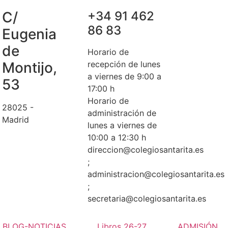
C/
+34 91 462
86 83
Eugenia
de
Horario de
Montijo,
recepción de lunes
a viernes de 9:00 a
53
17:00 h
Horario de
28025 -
administración de
Madrid
lunes a viernes de
10:00 a 12:30 h
direccion@colegiosantarita.es
;
administracion@colegiosantarita.es
;
secretaria@colegiosantarita.es
BLOG-NOTICIAS
Libros 26-27
ADMISIÓN