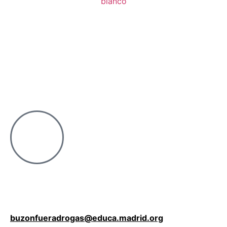
buzonfueradrogas@educa.madrid.org